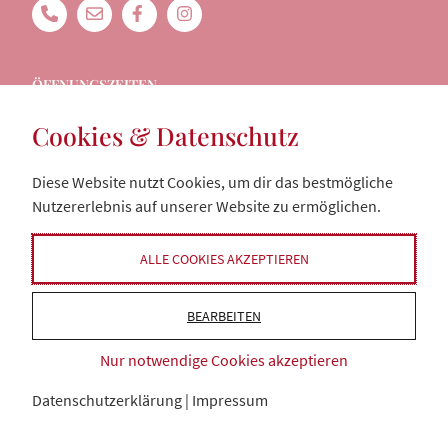
ÖFFNUNGSZEITEN
Cookies & Datenschutz
Am 04.06.2026 bleibt die Ziegelhof Straußi geschlossen!
Montag: 16:00 - 22:00 Uhr
Diese Website nutzt Cookies, um dir das bestmögliche
Dienstag: 16:00 - 22:00 Uhr
Nutzererlebnis auf unserer Website zu ermöglichen.
Mittwoch: Ruhetag
Donnerstag: 16:00 - 22:00 Uhr
Freitag: 16:00 - 22:00 Uhr
ALLE COOKIES AKZEPTIEREN
Samstag: 11:30 - 22:00 Uhr
Sonn- und Feiertage: 11:30 - 22:00 Uhr
BEARBEITEN
Nur notwendige Cookies akzeptieren
Datenschutzerklärung
|
Impressum